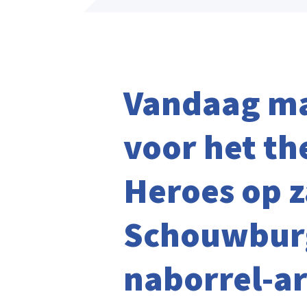
Vandaag ma
voor het th
Heroes op 
Schouwburg
naborrel-a