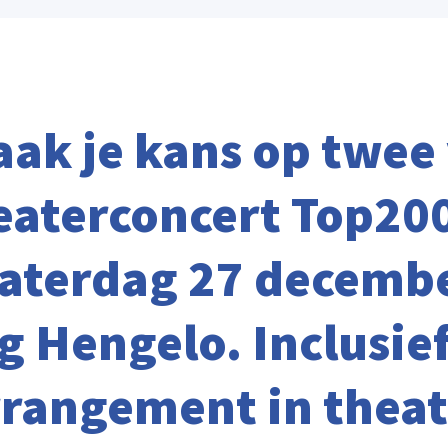
ak je kans op twee 
eaterconcert Top20
zaterdag 27 decemb
 Hengelo. Inclusief
rrangement in theat