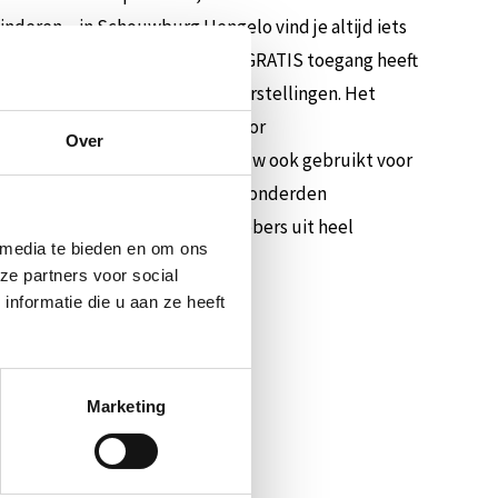
inderen – in Schouwburg Hengelo vind je altijd iets
te weten: jeugd t/m 16 jaar heeft GRATIS toegang heeft
familie-, Young Adult- en dansvoorstellingen. Het
len en een filmzaal. Behalve voor
Over
ilmvertoningen, wordt het gebouw ook gebruikt voor
ke evenementen. Met jaarlijks honderden
oetingsplek voor cultuurliefhebbers uit heel
 media te bieden en om ons
ze partners voor social
nformatie die u aan ze heeft
Marketing