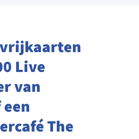
vrijkaarten
00 Live
er van
 een
ercafé The