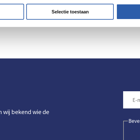
naar?
Selectie toestaan
richt. De winnaars zijn ook terug te vinden op de
speciale pagin
n wij bekend wie de
Beve