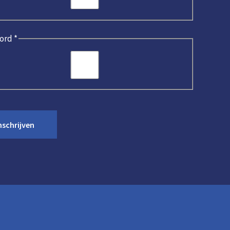
ord
*
nschrijven