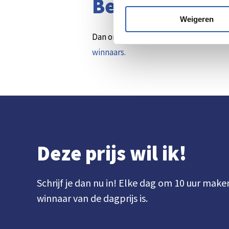
Ben jij de win
Weigeren
Dan ontvang je van ons persoonlijk be
winnaars.
Deze prijs wil ik!
Schrijf je dan nu in! Elke dag om 10 uur make
winnaar van de dagprijs is.