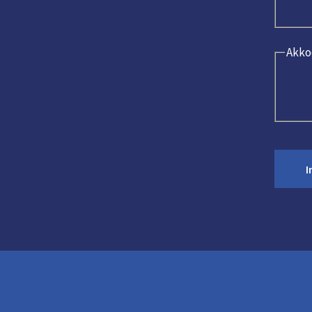
Akko
I