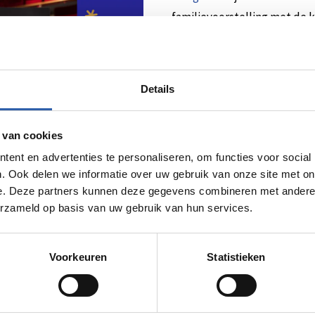
familievoorstelling met de k
dat bij je past. En goed om 
bij vrijwel wel alle jeugd-, 
theater heeft twee theaterza
Details
theatervoorstellingen en f
maatschappelijke en zakelij
 van cookies
activiteiten is het een ontm
ent en advertenties te personaliseren, om functies voor social
Twente!
. Ook delen we informatie over uw gebruik van onze site met on
e. Deze partners kunnen deze gegevens combineren met andere i
erzameld op basis van uw gebruik van hun services.
Voorkeuren
Statistieken