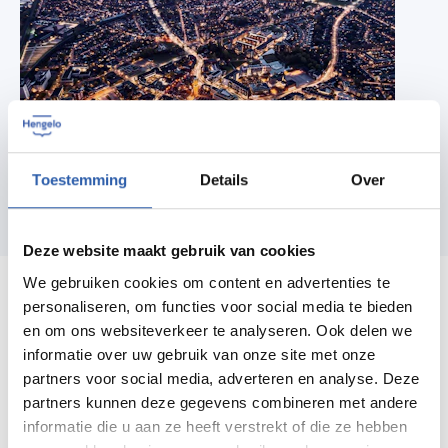
Toestemming
Details
Over
Deze website maakt gebruik van cookies
We gebruiken cookies om content en advertenties te
personaliseren, om functies voor social media te bieden
en om ons websiteverkeer te analyseren. Ook delen we
Plein Westermaat
informatie over uw gebruik van onze site met onze
partners voor social media, adverteren en analyse. Deze
De winkels op Plein Westermaat zijn door de week
partners kunnen deze gegevens combineren met andere
informatie die u aan ze heeft verstrekt of die ze hebben
elke avond tot 21 uur geopend.