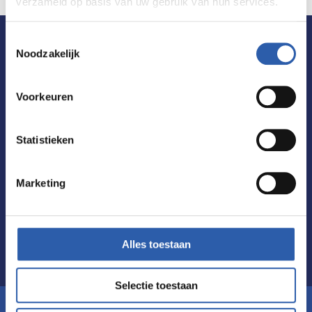
verzameld op basis van uw gebruik van hun services.
Toestemmingsselectie
Noodzakelijk
De allerleukste tips voor uitjes in
Hengelo ontvangen?
Voorkeuren
Schrijf je dan nu in voor de nieuwsbrief! Zo ben jij
Statistieken
altijd als eerste op de hoogte van de laatste
nieuwtjes en de leukste tips.
Marketing
Inschrijven
Alles toestaan
Selectie toestaan