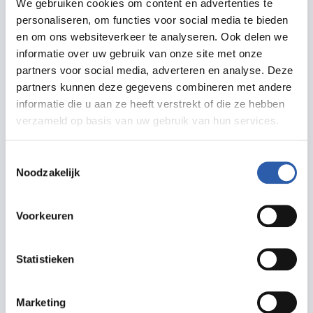
We gebruiken cookies om content en advertenties te
personaliseren, om functies voor social media te bieden
Vandaag
Actief,
Muziek
en om ons websiteverkeer te analyseren. Ook delen we
DJ Castello
informatie over uw gebruik van onze site met onze
partners voor social media, adverteren en analyse. Deze
Gratis
partners kunnen deze gegevens combineren met andere
informatie die u aan ze heeft verstrekt of die ze hebben
19:00 - 20:00 uur
verzameld op basis van uw gebruik van hun services.
Toestemmingsselectie
Noodzakelijk
08 aug
Kinderen,
Zomervakantie
Kidswarenmarkt Hengelo
Voorkeuren
Gratis
09:00 - 15:00 uur
Statistieken
Marketing