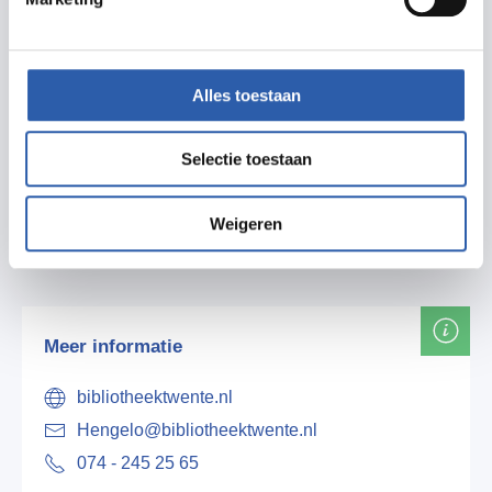
kent zijn oorsprong namelijk in de fabriek Stork:
deze fabriek had een eigen fabrieksbibliotheek,
Alles toestaan
al jaren voordat de Openbare Bibliotheek werd
geopend. In 1919 schonk het echtpaar Stork hun
Selectie toestaan
collectie en 50.000 gulden aan de stad Hengelo,
zodat er een Openbare Leeszaal en Bibliotheek
Weigeren
opgezet kon worden.
Meer informatie
bibliotheektwente.nl
Hengelo@bibliotheektwente.nl
074 - 245 25 65