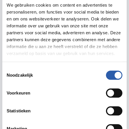
We gebruiken cookies om content en advertenties te
Meerdere wanden hebben een streeppatroon. Het
personaliseren, om functies voor social media te bieden
tapijt is knalblauw en de liftschacht oranje. En
en om ons websiteverkeer te analyseren. Ook delen we
ook bij kasten en loungebanken zorgt kleur voor
informatie over uw gebruik van onze site met onze
sfeer. Verder speelt hout een prominente rol.
partners voor social media, adverteren en analyse. Deze
partners kunnen deze gegevens combineren met andere
Donker massief merbauhout komt terug in de
informatie die u aan ze heeft verstrekt of die ze hebben
trappen, de balies van de informatiepunten en de
verzameld op basis van uw gebruik van hun services.
bar van het leescafé.
Toestemmingsselectie
Een impuls van echtpaar Stork
Noodzakelijk
Bibliotheek Hengelo is sinds januari 2006
Voorkeuren
gehuisvest in het nieuwe gebouw en is een
belangrijk onderdeel geworden van de Hengelose
Statistieken
samenleving. Precies zoals echtpaar Stork het
ongetwijfeld 90 jaar geleden voor ogen gehad
moet hebben. De Openbare Bibliotheek Hengelo
Marketing