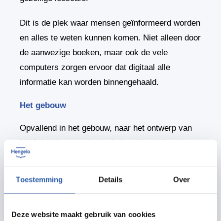
Dit is de plek waar mensen geïnformeerd worden
en alles te weten kunnen komen. Niet alleen door
de aanwezige boeken, maar ook de vele
computers zorgen ervoor dat digitaal alle
informatie kan worden binnengehaald.
Het gebouw
Opvallend in het gebouw, naar het ontwerp van
MAS Architectuur, is het industriële plafond, waar
de leidingen en de zilverkleurige luchtbuizen niet
zijn afgedekt met een systeem-plafond. Ook de
Toestemming
Details
Over
betonnen pilaren zijn onbehandeld. Toch doet de
Bibliotheek niet kil aan. Integendeel. De strakke
Deze website maakt gebruik van cookies
basis is hier en daar opgefleurd met kleur.