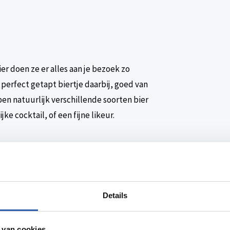
ier doen ze er alles aan je bezoek zo
 perfect getapt biertje daarbij, goed van
en natuurlijk verschillende soorten bier
jke cocktail, of een fijne likeur.
ortreffelijke whisky’s. Elke maand bieden
Details
 van cookies