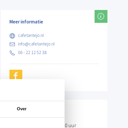
Meer informatie
cafetantejo.nl
info@cafetantejo.nl
06 - 22 12 52 38
Over
Openingstijden
Maandag
19.00 - 02.00 uur