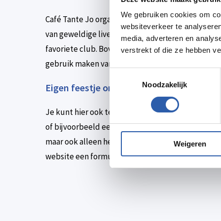
We gebruiken cookies om cont
Café Tante Jo organiseert op regelmatige basis 
websiteverkeer te analyseren
van geweldige live muziek of beleef met je vrien
media, adverteren en analys
favoriete club. Bovendien heeft het café ook zijn
verstrekt of die ze hebben v
gebruik maken van het dartbord dat aanwezig is.
Toestemmingsselectie
Noodzakelijk
Eigen feestje organiseren?
Je kunt hier ook terecht als je zelf een feest wil
of bijvoorbeeld een vrijgezellenavond wilt geven. 
maar ook alleen het voor-café of de aanbouw. Voo
Weigeren
website een formulier invullen.