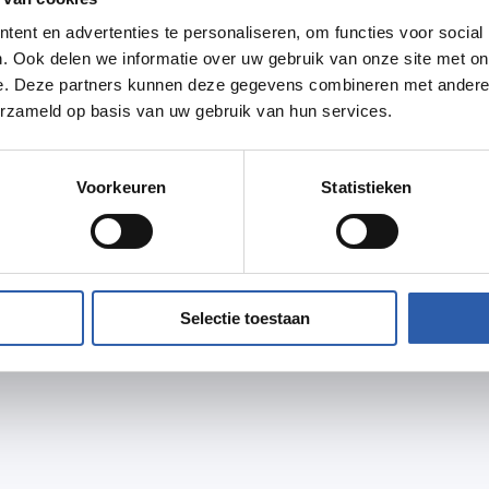
ent en advertenties te personaliseren, om functies voor social
speciale evenementen. Je kunt genieten
. Ook delen we informatie over uw gebruik van onze site met on
den de mooiste voetbalwedstrijd van je
e. Deze partners kunnen deze gegevens combineren met andere i
 eigen dartclub. Je kunt daarom ook
erzameld op basis van uw gebruik van hun services.
Voorkeuren
Statistieken
t organiseren, een bedrijfsfeest wilt houden
Het is mogelijk het hele café te huren,
r vragen over arrangementen kan je op de
Selectie toestaan