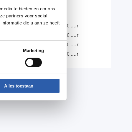
Dinsdag
Gesloten
 media te bieden en om ons
Woensdag
Gesloten
ze partners voor social
nformatie die u aan ze heeft
Donderdag
19.00 - 04.00 uur
Vrijdag
19.00 - 04.00 uur
Zaterdag
19.00 - 04.00 uur
Marketing
Zondag
19.00 - 02.00 uur
Alles toestaan