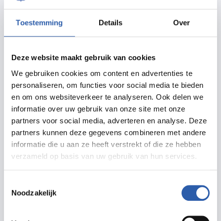
met elkaar verbindt. Voor en na de voorstelling bent u
daarom van harte welkom bij de schrijftafel
Toestemming
Details
Over
van Postbus Nooit te Laat in de foyer. Met hulp van
onze postbodes kunt u daar gratis een kaartje sturen
Deze website maakt gebruik van cookies
aan iemand die u vaker zou willen spreken of die wel
We gebruiken cookies om content en advertenties te
een glimlach kan gebruiken: een verre vriend, die ene
personaliseren, om functies voor social media te bieden
fijne buurman of uw oma aan de andere kant van het
en om ons websiteverkeer te analyseren. Ook delen we
land. Pennen en postzegels liggen
informatie over uw gebruik van onze site met onze
klaar!CreditsConcept, tekstbewerking en regie: Mart
partners voor social media, adverteren en analyse. Deze
partners kunnen deze gegevens combineren met andere
van BerckelTekst gebaseerd op: de Eenzame Uitvaart-
informatie die u aan ze heeft verstrekt of die ze hebben
serie van Joris van CasterenPerformers: Jacqueline
verzameld op basis van uw gebruik van hun services.
Blom, Martin Fondse, Kaspar Kröner, Arnout Lems,
Michaela Riener, Kaito Winse en Qisheng
Toestemmingsselectie
ZhengCompositie: Martin FondseMuzikale
Noodzakelijk
dramaturgie: Romain BischoffDramaturgie: Liet