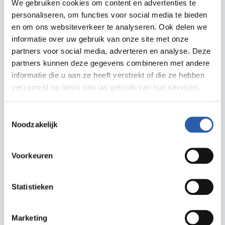
Beumers, Hairo, Mike Tibbert, Nosa, Mobiel Vinyl en
We gebruiken cookies om content en advertenties te
personaliseren, om functies voor social media te bieden
DJ Sta-tafel voor de muziek.
en om ons websiteverkeer te analyseren. Ook delen we
informatie over uw gebruik van onze site met onze
partners voor social media, adverteren en analyse. Deze
Delen
partners kunnen deze gegevens combineren met andere
informatie die u aan ze heeft verstrekt of die ze hebben
verzameld op basis van uw gebruik van hun services.
Zet in agenda
Toestemmingsselectie
Routebeschrijving
Noodzakelijk
Voorkeuren
Meer informatie
Statistieken
info@verrev.art
Marketing