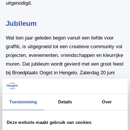
uitgenodigd.
Jubileum
Wat tien jaar geleden begon vanuit een liefde voor
graffiti, is uitgegroeid tot een creatieve community vol
projecten, evenementen, vriendschappen en kleurrijke
muren. Dat jubileum wordt gevierd met een groot feest
bij Broedplaats Oogst in Hengelo. Zaterdag 20 juni
staat een bomvol programma klaar met een graffiti
jam, exposities, workshops, live T-shirt printing, een
pop-up graffiti shop, videoprojecties, eten en drinken
Toestemming
Details
Over
én de release van Shameless Magazine.
Daarnaast zorgen onder andere $keer & Boo$, Tim
Deze website maakt gebruik van cookies