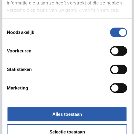
informatie die u aan ze heeft verstrekt of die ze hebben
Meer informatie
verzameld op basis van uw gebruik van hun services.
tuindorpbad.nl
Toestemmingsselectie
info@tuindorpbad.nl
Noodzakelijk
Voorkeuren
Statistieken
Prijzen
Marketing
De toegang en de drankjes zijn gratis maar een
vrije gift mag je in de fooienpot deponeren en dat
Alles toestaan
wordt zeer gewaardeerd door de vrijwilligers.
Selectie toestaan