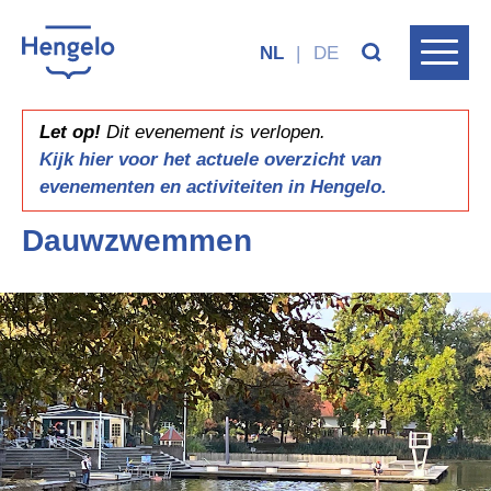
NL
|
DE
Let op!
Dit evenement is verlopen.
Kijk hier voor het actuele overzicht van
evenementen en activiteiten in Hengelo.
Dauwzwemmen