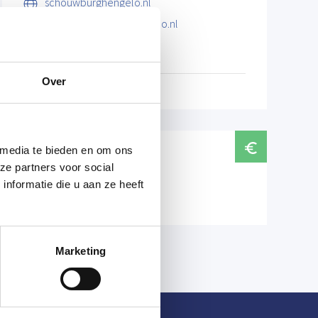
schouwburghengelo.nl
info@schouwburghengelo.nl
074 255 6789
Over
 media te bieden en om ons
Prijzen
ze partners voor social
nformatie die u aan ze heeft
Normaal tarief € 11,50
Marketing