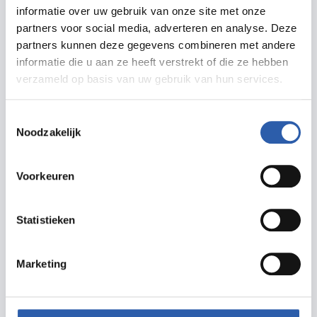
informatie over uw gebruik van onze site met onze
Zet in agenda
partners voor social media, adverteren en analyse. Deze
partners kunnen deze gegevens combineren met andere
Routebeschrijving
informatie die u aan ze heeft verstrekt of die ze hebben
verzameld op basis van uw gebruik van hun services.
Toestemmingsselectie
Noodzakelijk
Meer informatie
Voorkeuren
ivn.nl/
aanmelden@ivnhengelo.nl
Statistieken
Marketing