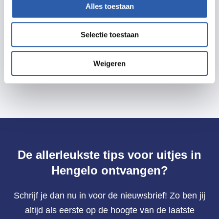
Alles toestaan
Prijzen
Selectie toestaan
€ 3,- voor IVN-leden, € 5,- voor niet IVN-leden, € 3,-
voor kinderen (12 t/m 17 jaar).
Weigeren
De allerleukste tips voor uitjes in
Hengelo ontvangen?
Schrijf je dan nu in voor de nieuwsbrief! Zo ben jij
altijd als eerste op de hoogte van de laatste