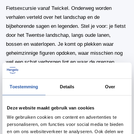
Fietsexcursie vanaf Twickel. Onderweg worden
verhalen verteld over het landschap en de
bijbehorende sagen en legenden. Stel je voor: je fietst
door het Twentse landschap, langs oude lanen,
bossen en waterlopen. Je komt op plekken waar
geheimzinnige figuren opdoken, waar misschien nog
wel een schat verborgen ligt en waar de grenzen
tussen toen en nu vervagen bij het vallen van de
avond. Hier vertellen we je de sagen en legenden van
Toestemming
Details
Over
deze streek. Je hoort bijvoorbeeld over Huttenkloas,
hémannekes en de geest van de Noordmolen.
Deze website maakt gebruik van cookies
We gebruiken cookies om content en advertenties te
Delen
personaliseren, om functies voor social media te bieden
en om ons websiteverkeer te analyseren. Ook delen we