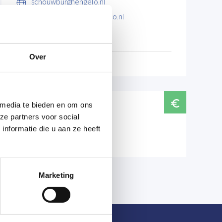
schouwburghengelo.nl
info@schouwburghengelo.nl
074 255 6789
Over
 media te bieden en om ons
Prijzen
ze partners voor social
nformatie die u aan ze heeft
Normaal tarief € 35,50
Marketing