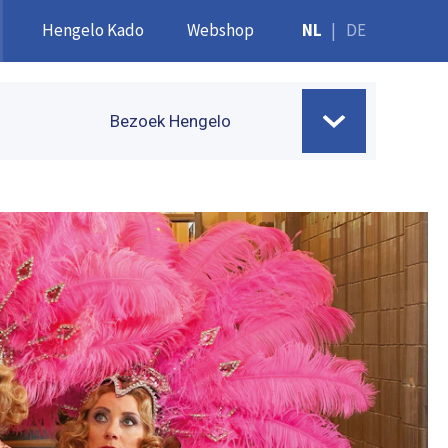
Hengelo Kado
Webshop
NL
|
DE
Bezoek Hengelo