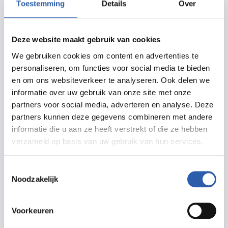
Toestemming
Details
Over
Routebeschrijving
Deze website maakt gebruik van cookies
We gebruiken cookies om content en advertenties te
Meer informatie
personaliseren, om functies voor social media te bieden
en om ons websiteverkeer te analyseren. Ook delen we
schouwburghengelo.nl
informatie over uw gebruik van onze site met onze
partners voor social media, adverteren en analyse. Deze
info@schouwburghengelo.nl
partners kunnen deze gegevens combineren met andere
074 255 6789
informatie die u aan ze heeft verstrekt of die ze hebben
verzameld op basis van uw gebruik van hun services.
Toestemmingsselectie
Noodzakelijk
Prijzen
Voorkeuren
Normaal tarief € 0,00