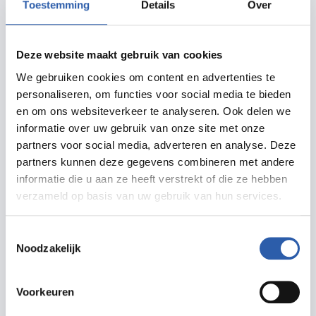
Toestemming
Details
Over
Routebeschrijving
Deze website maakt gebruik van cookies
We gebruiken cookies om content en advertenties te
Meer informatie
personaliseren, om functies voor social media te bieden
en om ons websiteverkeer te analyseren. Ook delen we
schouwburghengelo.nl
informatie over uw gebruik van onze site met onze
partners voor social media, adverteren en analyse. Deze
info@schouwburghengelo.nl
partners kunnen deze gegevens combineren met andere
074 255 6789
informatie die u aan ze heeft verstrekt of die ze hebben
verzameld op basis van uw gebruik van hun services.
Toestemmingsselectie
Noodzakelijk
Prijzen
Voorkeuren
Normaal tarief € 11,50