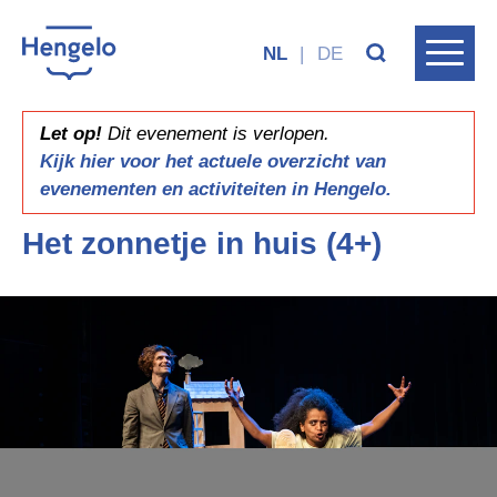
NL
|
DE
Let op!
Dit evenement is verlopen.
Kijk hier voor het actuele overzicht van
evenementen en activiteiten in Hengelo.
Het zonnetje in huis (4+)