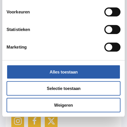
Delen
Voorkeuren
Zet in agenda
Statistieken
Routebeschrijving
Marketing
Alles toestaan
Meer informatie
Selectie toestaan
ivn.nl
wvandiepen4@gmail.com
Weigeren