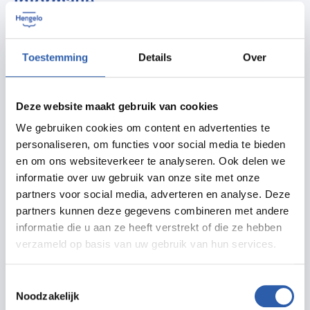
Informatie
De Heemtuin is geopend op zondagmiddag van 13.00-
16.00 uur, en op dinsdagmorgen 9.00-12.00 en
Toestemming
Details
Over
woensdagavond 19.00-21.00.
Deze website maakt gebruik van cookies
Op 29 juni van 14.00 tot 15.00 uur wordt er een
We gebruiken cookies om content en advertenties te
rondleiding georganiseerd onder begeleiding van een
personaliseren, om functies voor social media te bieden
IVN-gids, hierbij wordt er ook aandacht gegeven aan
en om ons websiteverkeer te analyseren. Ook delen we
het maandthema.
informatie over uw gebruik van onze site met onze
partners voor social media, adverteren en analyse. Deze
Tijdens de Slootjesdag op 15 juni wordt er speciaal
partners kunnen deze gegevens combineren met andere
informatie die u aan ze heeft verstrekt of die ze hebben
aandacht gegeven aan dieren die in het water leven.
verzameld op basis van uw gebruik van hun services.
Locatie Van Alphenstraat 15A (tussen de
schaats/skeelerbaan en Manege de Kapberg).
Toestemmingsselectie
Noodzakelijk