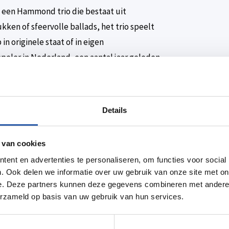
s een Hammond trio die bestaat uit
ken of sfeervolle ballads, het trio speelt
n originele staat of in eigen
eler in Nederland, een aantal jaar geleden
oor.KaartenKaarten à € 12,50 zijn terplekke
g bij voorkeur contant. Eventueel is ‘pinnen’
Details
elWillem Hellebrekers: saxofoonDimitrios
n podium aan veelbelovende amateur- en
 van cookies
arbuiten en stimuleert daarmee jazzmuziek in
ent en advertenties te personaliseren, om functies voor social
. Ook delen we informatie over uw gebruik van onze site met on
iedere eerste zondag van de maand live
e. Deze partners kunnen deze gegevens combineren met andere i
 intieme theatercafé van Schouwburg
erzameld op basis van uw gebruik van hun services.