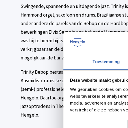
Swingende, spannende en uitdagende jazz. Trinity i
Hammond orgel, saxofoon en drums. Braziliaanse stuk
onder andere de parels van de Bebop en de Hardbop i
bewerkingen.Elvis Sergo is een bekende Hammond sp
was hij te horen bij tv programma De Wereld Draait D
verkrijgbaar aan de deur van The Green Room. Betalin
mogelijk aan de bar van The Green Room.
Toestemming
Trinity Bebop bestaat uit:Elvis Sergo: Hammond org
Kosmidis: drumsJazzPlatformHengelo verschaft ee
Deze website maakt gebruik
(semi-) professionele jazzmusici uit de regio of da
We gebruiken cookies om cont
websiteverkeer te analyseren
Hengelo. Daartoe organiseert JazzPlatformHengelo 
media, adverteren en analys
jazzoptredens in The Green Room, het gezellige en
verstrekt of die ze hebben v
Hengelo.
Toestemmingsselectie