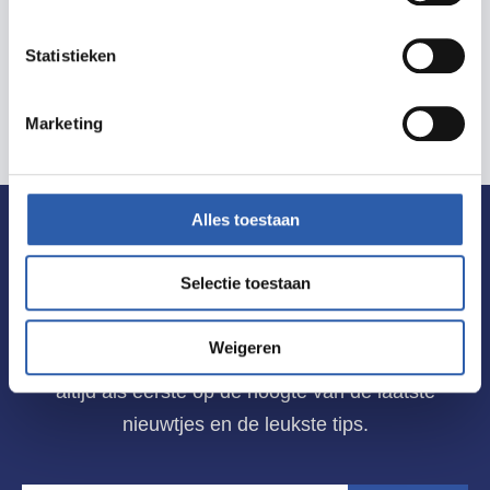
Normaal tarief € 22,50
Statistieken
Marketing
Alles toestaan
De allerleukste tips voor uitjes in
Selectie toestaan
Hengelo ontvangen?
Weigeren
Schrijf je dan nu in voor de nieuwsbrief! Zo ben jij
altijd als eerste op de hoogte van de laatste
nieuwtjes en de leukste tips.