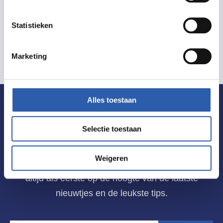
Normaal tarief € 22,50
Statistieken
Marketing
Alles toestaan
De allerleukste tips voor uitjes in
Selectie toestaan
Hengelo ontvangen?
Weigeren
Schrijf je dan nu in voor de nieuwsbrief! Zo ben jij
altijd als eerste op de hoogte van de laatste
nieuwtjes en de leukste tips.