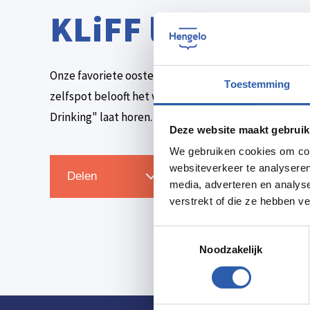
KLiFF live bij E
Onze favoriete oosterbuur komt vandaag live spelen 
Toestemming
zelfspot belooft het weer een leuke middag te worde
Drinking" laat horen.
Deze website maakt gebruik
We gebruiken cookies om cont
websiteverkeer te analyseren
Zet in agenda
Delen
media, adverteren en analys
verstrekt of die ze hebben v
Toestemmingsselectie
Noodzakelijk