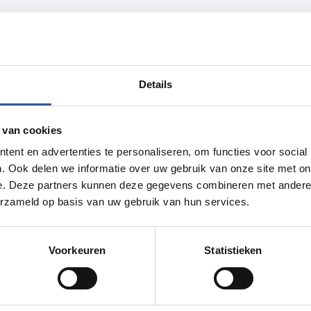
lpees van Kees
bij Elpees van Kees. Met zijn humor en
Details
n vooral als hij zijn zomerhit "Daytime
 van cookies
ent en advertenties te personaliseren, om functies voor social
. Ook delen we informatie over uw gebruik van onze site met on
Routebeschrijving
e. Deze partners kunnen deze gegevens combineren met andere i
erzameld op basis van uw gebruik van hun services.
Voorkeuren
Statistieken