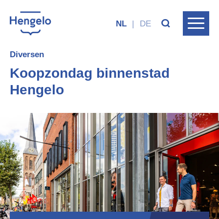
NL
|
DE
Diversen
Koopzondag binnenstad
Hengelo