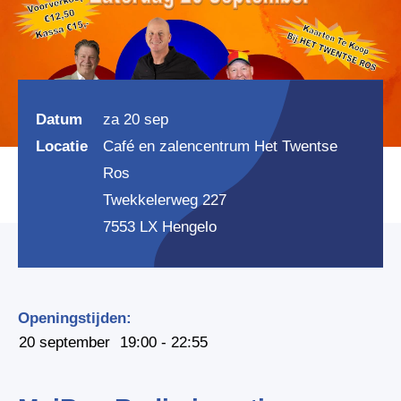
Datum
za 20 sep
Locatie
Café en zalencentrum Het Twentse
Ros
Twekkelerweg 227
7553 LX Hengelo
Openingstijden:
20 september
19:00 - 22:55