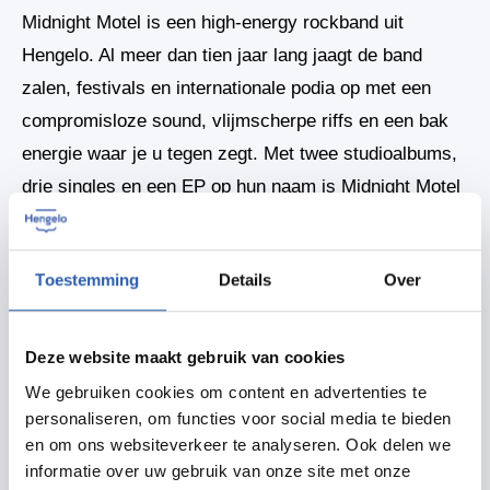
Midnight Motel is een high-energy rockband uit
Hengelo. Al meer dan tien jaar lang jaagt de band
zalen, festivals en internationale podia op met een
compromisloze sound, vlijmscherpe riffs en een bak
energie waar je u tegen zegt. Met twee studioalbums,
drie singles en een EP op hun naam is Midnight Motel
uitgegroeid tot een vaste waarde binnen de
Nederlandse en Europese rockscene. Vanaf 8 mei zijn
Toestemming
Details
Over
onze nummers via spotify te luisteren!
Deze website maakt gebruik van cookies
Delen
We gebruiken cookies om content en advertenties te
personaliseren, om functies voor social media te bieden
Zet in agenda
en om ons websiteverkeer te analyseren. Ook delen we
informatie over uw gebruik van onze site met onze