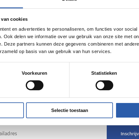
Routebeschrijving
 van cookies
ent en advertenties te personaliseren, om functies voor social
. Ook delen we informatie over uw gebruik van onze site met on
e. Deze partners kunnen deze gegevens combineren met andere i
erzameld op basis van uw gebruik van hun services.
Voorkeuren
Statistieken
e tips voor uitjes in Hen
brief! Zo ben jij altijd als eerste op de hoogte van de l
Selectie toestaan
Inschrij