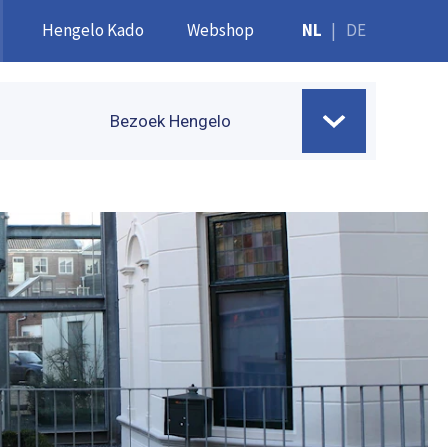
Hengelo Kado
Webshop
NL
|
DE
Bezoek Hengelo