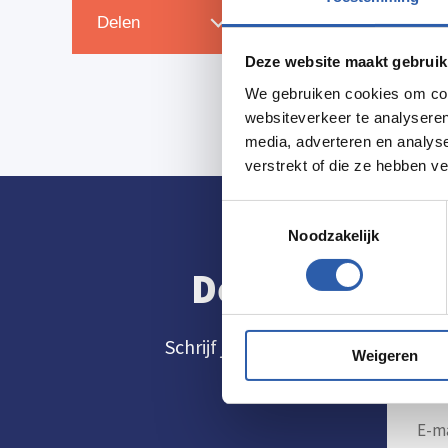
Zet in agenda
Delen
Deze website maakt gebruik
We gebruiken cookies om cont
websiteverkeer te analyseren
media, adverteren en analys
verstrekt of die ze hebben v
Toestemmingsselectie
Noodzakelijk
De allerleukst
Schrijf je dan nu in voor de nieuws
Weigeren