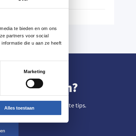
 media te bieden en om ons
ze partners voor social
nformatie die u aan ze heeft
Marketing
gelo ontvangen?
aatste nieuwtjes en de leukste tips.
Alles toestaan
ven