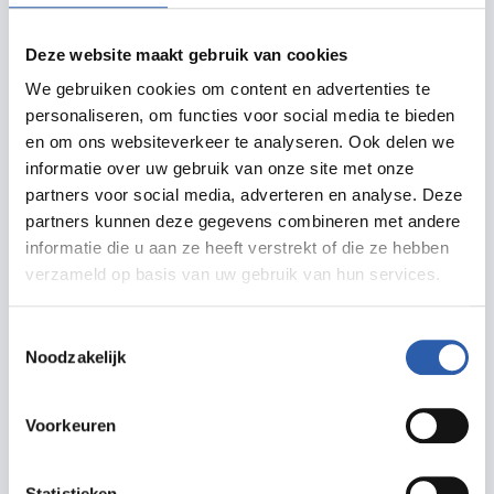
Na het winnen van het Leids Cabaret Festival 2014,
wil hij meer. Hij wil niet zomaar een stand-up
Deze website maakt gebruik van cookies
comedian zijn. Tim wil de kennis uit zijn studies
We gebruiken cookies om content en advertenties te
kunnen gebruiken in zijn ontdekkingstocht op het
personaliseren, om functies voor social media te bieden
podium.De pers over Tim’s vorige programma De
en om ons websiteverkeer te analyseren. Ook delen we
mens en ik: Theaterkrant: “Tim Fransen perfectioneert
informatie over uw gebruik van onze site met onze
partners voor social media, adverteren en analyse. Deze
zijn winnende formule“ […] “Als geen ander kan de
partners kunnen deze gegevens combineren met andere
genuanceerde cabaretier de absurditeit in onze
informatie die u aan ze heeft verstrekt of die ze hebben
werkelijkheid observeren en die compleet op zijn
verzameld op basis van uw gebruik van hun services.
kop zetten. “ Trouw (★★★★): “De mens en ik’ is een
sterke voorstelling met een urgente ondertoon en een
Toestemmingsselectie
Noodzakelijk
hoge grapdichtheid.’’Telegraaf (★★★★): “Als geen
ander weet Tim Fransen nog altijd het banale met het
Voorkeuren
intellectuele te
verbinden.’’ Volkskrant (★★★★★): “Tim Fransen
Statistieken