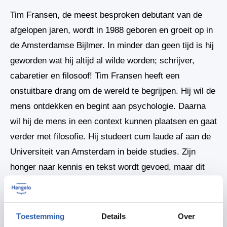
Tim Fransen, de meest besproken debutant van de
afgelopen jaren, wordt in 1988 geboren en groeit op in
de Amsterdamse Bijlmer. In minder dan geen tijd is hij
geworden wat hij altijd al wilde worden; schrijver,
cabaretier en filosoof! Tim Fransen heeft een
onstuitbare drang om de wereld te begrijpen. Hij wil de
mens ontdekken en begint aan psychologie. Daarna
wil hij de mens in een context kunnen plaatsen en gaat
verder met filosofie. Hij studeert cum laude af aan de
Universiteit van Amsterdam in beide studies. Zijn
honger naar kennis en tekst wordt gevoed, maar dit
blijkt nog niet genoeg. Tim verdiept zich steeds meer
in cabaret. Hij doet mee aan wedstrijden en krijgt de
kans mee te werken aan verschillende programma’s.
Toestemming
Details
Over