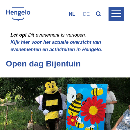
NL
|
DE
Let op!
Dit evenement is verlopen.
Kijk hier voor het actuele overzicht van
evenementen en activiteiten in Hengelo.
Open dag Bijentuin