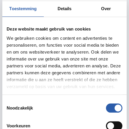
het open veld: wegbermen, akkers en weiden,
Toestemming
Details
Over
spoordijken en hellingen.
Nu is de tuin uitbundig geel en paars van
Deze website maakt gebruik van cookies
teunisbloemen, toortsen, kattenstaarten, wilgenroosje,
We gebruiken cookies om content en advertenties te
distels, St. Janskruid en Jakobskruiskruid en het wit
personaliseren, om functies voor social media te bieden
van veel verschillende soorten schermbloemen.
en om ons websiteverkeer te analyseren. Ook delen we
informatie over uw gebruik van onze site met onze
Augustus: Natuurlijk avontuur
partners voor social media, adverteren en analyse. Deze
Het is altijd een avontuur om de natuur in te gaan.
partners kunnen deze gegevens combineren met andere
Voor wie oog heeft voor de wereld om ons heen vinden
informatie die u aan ze heeft verstrekt of die ze hebben
verzameld op basis van uw gebruik van hun services.
vaak onverwachte ontmoetingen plaats. Opeens oog
in oog staan met een ree of met een vos, een jong van
Toestemmingsselectie
een bosuil dat uit een boom ploft, een zeldzame
Noodzakelijk
orchidee, een libelle die moeizaam uit zijn larvenlijf
kruipt en zijn vleugels ontvouwt. Maar ook planten en
Voorkeuren