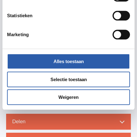
dieren beleven avonturen. Vogels vliegen in de herfst
naar het zuiden, vlinders en vissen maken grote
Statistieken
trektochten op weg naar een plaats om zich voort te
planten. En ook planten maken soms grote reizen: als
Marketing
zaad, met vleugels of parachuutjes op de wind, of in
de maag van een vogel, meegesleept door dieren, o.a.
muizen en vogels naar elders, of drijvend op het
Alles toestaan
water.
Selectie toestaan
Weigeren
Delen