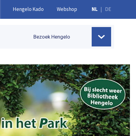
Hengelo Kado
Webshop
NL
|
DE
Bezoek Hengelo