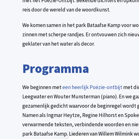
met het Poëzie-Ontbijt. Bekende dichters en opko
reis door de wereld van de woordkunst.
We komen samen in het park Bataafse Kamp voor woo
zinnen met scherpe randjes. Er ontvouwen zich nieu
geklater van het water als decor.
Programma
We beginnen met
een heerlijk Poëzie-ontbijt
met dic
Leegwater en Wouter Munsterman (piano). En we gaa
gezamenlijk gedicht waarvoor de beginregel wordt
Namen als Ingmar Heytze, Regine Hilhorst en Spoken
verwarmende teksten, verbindende woorden en nieu
park Bataafse Kamp. Liederen van Willem Wilmink w