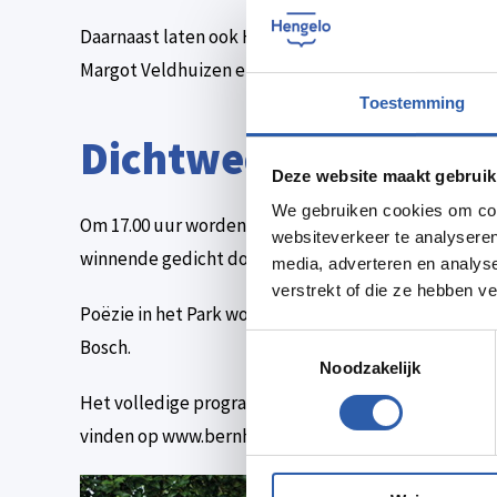
Daarnaast laten ook Hettie Franken, de Hengelose s
Margot Veldhuizen en Benthe Blaak junior stadsdich
Toestemming
Dichtwedstrijd
Deze website maakt gebruik
We gebruiken cookies om cont
Om 17.00 uur worden de 3 winnaars van de dichtwed
websiteverkeer te analyseren
winnende gedicht door de winnaar voorgedragen.
media, adverteren en analys
verstrekt of die ze hebben v
Poëzie in het Park wordt afgesloten met een water
Toestemmingsselectie
Bosch.
Noodzakelijk
Het volledige programma, inclusief locaties en tijd
vinden op www.bernhardsontmoeting.nl, de socials en