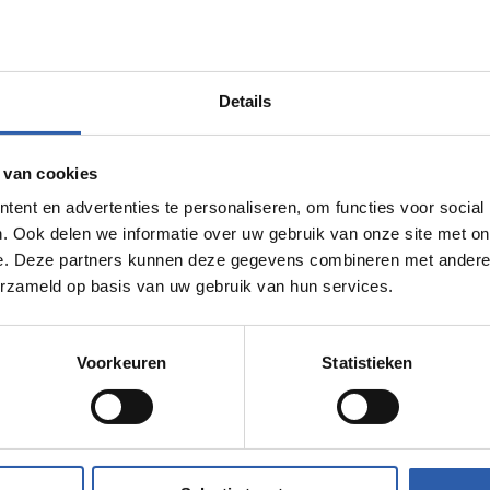
tadsdichter Robert Roth, Rineke Kuiper,
ter Enschede van zich horen.
Details
 van cookies
ent en advertenties te personaliseren, om functies voor social
strijd bekend gemaakt en wordt het
. Ook delen we informatie over uw gebruik van onze site met on
e. Deze partners kunnen deze gegevens combineren met andere i
erzameld op basis van uw gebruik van hun services.
orgelshow en een optreden door Mariska
Voorkeuren
Statistieken
en, wordt later bekend gemaakt en is te
 de flyer.