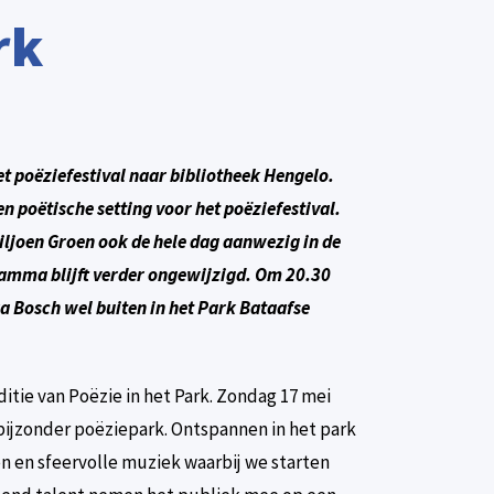
rk
t poëziefestival naar bibliotheek Hengelo.
n poëtische setting voor het poëziefestival.
iljoen Groen ook de hele dag aanwezig in de
ramma blijft verder ongewijzigd. Om 20.30
a Bosch wel buiten in het Park Bataafse
itie van Poëzie in het Park. Zondag 17 mei
ijzonder poëziepark. Ontspannen in het park
n en sfeervolle muziek waarbij we starten