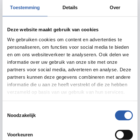
Toestemming
Details
Over
Routebeschrijving
Deze website maakt gebruik van cookies
We gebruiken cookies om content en advertenties te
personaliseren, om functies voor social media te bieden
Meer informatie
en om ons websiteverkeer te analyseren. Ook delen we
informatie over uw gebruik van onze site met onze
schouwburghengelo.nl
partners voor social media, adverteren en analyse. Deze
info@schouwburghengelo.nl
partners kunnen deze gegevens combineren met andere
informatie die u aan ze heeft verstrekt of die ze hebben
074 255 6789
verzameld op basis van uw gebruik van hun services.
Toestemmingsselectie
Noodzakelijk
Prijzen
Voorkeuren