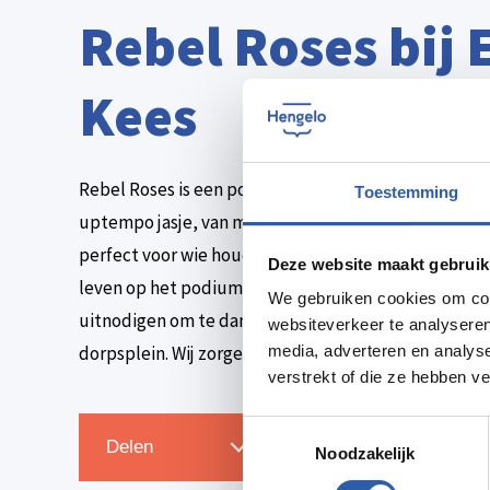
Rebel Roses bij 
Kees
Rebel Roses is een popcoverband met een frisse uits
Toestemming
uptempo jasje, van meezingers tot dansplaten. Onze 
perfect voor wie houdt van live muziek met een goe
Deze website maakt gebruik
leven op het podium. Denk aan nummers die je herkent
We gebruiken cookies om cont
uitnodigen om te dansen of mee te zingen. Of het nu 
websiteverkeer te analyseren
dorpsplein. Wij zorgen voor muziek waar mensen van
media, adverteren en analys
verstrekt of die ze hebben v
Toestemmingsselectie
Zet in agenda
Delen
Noodzakelijk