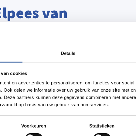
Elpees van
traling. We spelen bekende hits in een
Details
optredens zijn vrolijk, toegankelijk en
de sfeer. Wij brengen bekende muziek tot
 van cookies
, waar je blij van wordt en die je
ent en advertenties te personaliseren, om functies voor social
gaat om een festival, bedrijfsfeest of
. Ook delen we informatie over uw gebruik van onze site met on
 genieten.
e. Deze partners kunnen deze gegevens combineren met andere i
erzameld op basis van uw gebruik van hun services.
Routebeschrijving
Voorkeuren
Statistieken