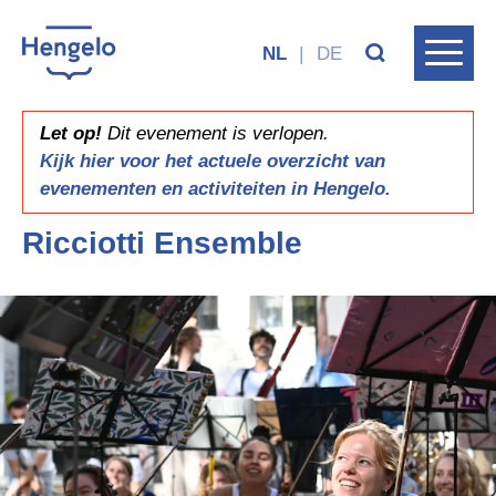
NL
|
DE
Let op!
Dit evenement is verlopen.
Kijk hier voor het actuele overzicht van
evenementen en activiteiten in Hengelo.
Ricciotti Ensemble