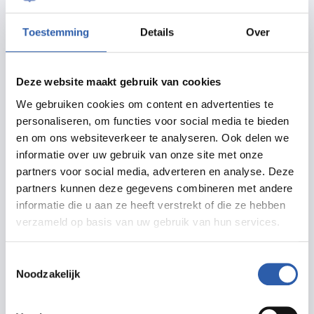
iedereen’ speelt het Ricciotti ensemble al meer dan
vijftig jaar live symfonische muziek in binnen- en
Toestemming
Details
Over
buitenland. Het 43-koppige orkest, dat bestaat uit
jonge musici tussen de achttien en dertig jaar, brengt
Deze website maakt gebruik van cookies
muziek naar zoveel mogelijk mensen toe die hier
We gebruiken cookies om content en advertenties te
normaal gesproken niet of nauwelijks mee in
personaliseren, om functies voor social media te bieden
aanraking (kunnen) komen.
en om ons websiteverkeer te analyseren. Ook delen we
informatie over uw gebruik van onze site met onze
Zo geven we bijvoorbeeld optredens op straat, maar
partners voor social media, adverteren en analyse. Deze
ook in gevangenissen, AZC’s en verzorgingstehuizen.
partners kunnen deze gegevens combineren met andere
informatie die u aan ze heeft verstrekt of die ze hebben
Het Ricciotti speelt ook een bonte verzameling aan
verzameld op basis van uw gebruik van hun services.
muziek. Alles komt voorbij: van klassiek en jazz tot
pop en rock. Over solist Roza Herwig Roza Herwig is
Toestemmingsselectie
een veelzijdige mezzosopraan, actrice en
Noodzakelijk
theatermaker met een warme stem, een sprankelende
podiumuitstraling en een grote liefde voor verhalen