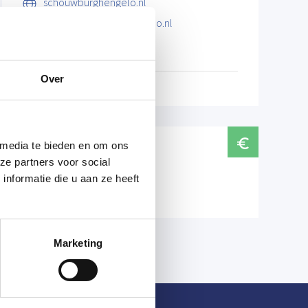
schouwburghengelo.nl
info@schouwburghengelo.nl
074 255 6789
Over
 media te bieden en om ons
Prijzen
ze partners voor social
nformatie die u aan ze heeft
Normaal tarief € 20,00
Marketing