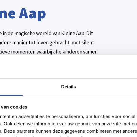
ine Aap
 in de magische wereld van Kleine Aap. Dit
dere manier tot leven gebracht: met silent
tieve momenten waarbij alle kinderen samen
 tijdens haar vrolijke avontuur. Iedereen is
zorgers, opa’s en oma’s. Ga je mee om het
Details
t verhaal! Deze voorstelling is gebaseerd op
Mies van Hout en is speciaal ontwikkeld voor
 van cookies
eleiders hebben een kaartje nodig. Nog geen
ent en advertenties te personaliseren, om functies voor social
dige plek voor kinderen. We hebben een
. Ook delen we informatie over uw gebruik van onze site met on
seren het hele jaar door leuke activiteiten
e. Deze partners kunnen deze gegevens combineren met andere i