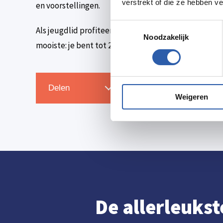
verstrekt of die ze hebben v
en voorstellingen.
Toestemmingsselectie
Als jeugdlid profiteer je bovendien van fijne korting
Noodzakelijk
mooiste: je bent tot 27 jaar gratis lid! Schrijf je kind(er
Zet in agenda
Delen
Weigeren
De allerleukst