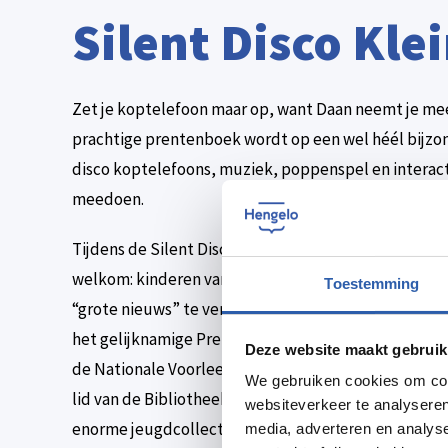
Silent Disco Kle
Zet je koptelefoon maar op, want Daan neemt je mee
prachtige prentenboek wordt op een wel héél bijzon
disco koptelefoons, muziek, poppenspel en interac
meedoen.
Tijdens de Silent Disco helpen de kinderen Kleine Aap
welkom: kinderen van 3 t/m 6 jaar én hun ouders, ver
Toestemming
“grote nieuws” te vertellen? Samen ontdekken we he
het gelijknamige Prentenboek van het Jaar 2026 van 
Deze website maakt gebruik
de Nationale Voorleesdagen. Let op: ook ouders/beg
We gebruiken cookies om cont
lid van de Bibliotheek? De Bibliotheek is een gewel
websiteverkeer te analyseren
enorme jeugdcollectie vol mooie boeken én we organi
media, adverteren en analys