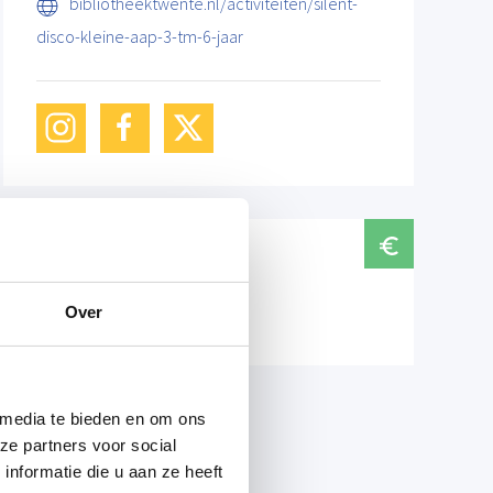
bibliotheektwente.nl/activiteiten/silent-
disco-kleine-aap-3-tm-6-jaar
Prijzen
Over
Leden €1,50, niet-leden €2,50
 media te bieden en om ons
ze partners voor social
nformatie die u aan ze heeft