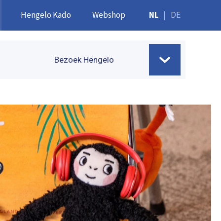
Hengelo Kado
Webshop
NL
|
DE
Bezoek Hengelo