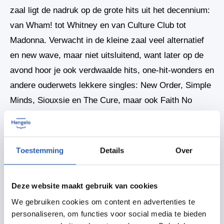
zaal ligt de nadruk op de grote hits uit het decennium:
van Wham! tot Whitney en van Culture Club tot
Madonna. Verwacht in de kleine zaal veel alternatief
en new wave, maar niet uitsluitend, want later op de
avond hoor je ook verdwaalde hits, one-hit-wonders en
andere ouderwets lekkere singles: New Order, Simple
Minds, Siouxsie en The Cure, maar ook Faith No
More, Mano Negra en Pixies zitten in de platenkoffer.
Kijk ook niet vreemd op als je een dikke hit voorbij
hoort komen of een hiphop- of houseklassieker, want
Toestemming
Details
Over
Rick en Rutger zijn allesvreters. Party like it's 1999,
maar dan op alles uit de 80’s!
Deze website maakt gebruik van cookies
We gebruiken cookies om content en advertenties te
personaliseren, om functies voor social media te bieden
Delen