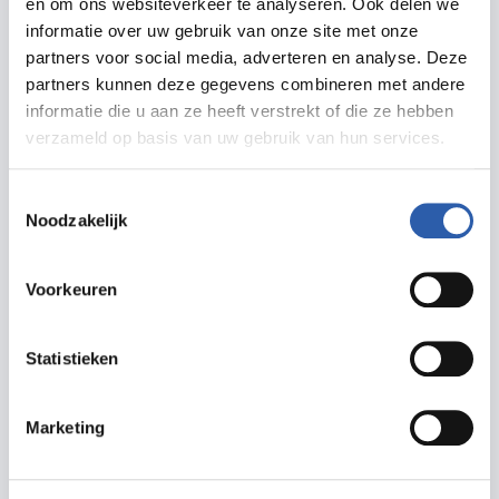
en om ons websiteverkeer te analyseren. Ook delen we
informatie over uw gebruik van onze site met onze
Zet in agenda
partners voor social media, adverteren en analyse. Deze
partners kunnen deze gegevens combineren met andere
informatie die u aan ze heeft verstrekt of die ze hebben
Routebeschrijving
verzameld op basis van uw gebruik van hun services.
Toestemmingsselectie
Noodzakelijk
Meer informatie
Voorkeuren
metropool.nl
marketing@metropool.nl
Statistieken
Marketing