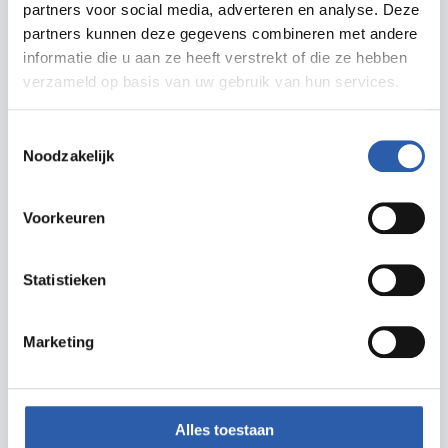
partners voor social media, adverteren en analyse. Deze
De opening van de expositie is op woensdag 27 mei
partners kunnen deze gegevens combineren met andere
om 19.30 uur. Kom kijken, ontdek, en steun dit
informatie die u aan ze heeft verstrekt of die ze hebben
verzameld op basis van uw gebruik van hun services.
internationale avontuur!
Toestemmingsselectie
Deelnemende kunstenaars
Noodzakelijk
Ben Schildkamp, Frans Mensink, Gonda Steffens,
Voorkeuren
Heleen Redderhof, Jenny de Groot, Marian
Kromkamp, Martha Lucía Inagán, Onno Dirks, Paul
Statistieken
Hoebee, Renata de Frankrijker, Pier van Dijk, Ricardo
Liong-A-Kong en Ria Geerdink.
Marketing
Delen
Alles toestaan