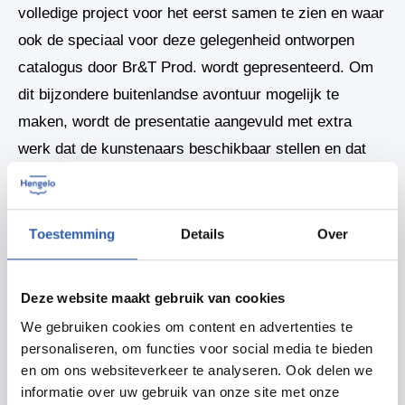
volledige project voor het eerst samen te zien en waar
ook de speciaal voor deze gelegenheid ontworpen
catalogus door Br&T Prod. wordt gepresenteerd. Om
dit bijzondere buitenlandse avontuur mogelijk te
maken, wordt de presentatie aangevuld met extra
werk dat de kunstenaars beschikbaar stellen en dat
alleen tijdens deze dagen te koop zal zijn voor een
gereduceerde prijs.
Toestemming
Details
Over
Een unieke kans voor verzamelaars én liefhebbers.
Met uw aankoop draagt u direct bij aan de realisatie
Deze website maakt gebruik van cookies
van het project: de volledige opbrengst gaat naar de
We gebruiken cookies om content en advertenties te
transportkosten en maakt het mogelijk dat ten minste
personaliseren, om functies voor social media te bieden
twee kunstenaars eind 2026 naar Colombia kunnen
en om ons websiteverkeer te analyseren. Ook delen we
afreizen.
informatie over uw gebruik van onze site met onze