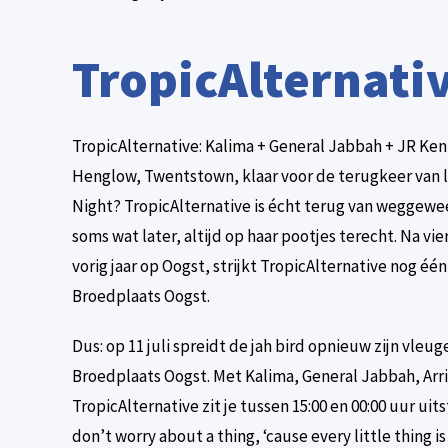
TropicAlternati
TropicAlternative: Kalima + General Jabbah + JR Kenn
Henglow, Twentstown, klaar voor de terugkeer van li
Night? TropicAlternative is écht terug van weggewee
soms wat later, altijd op haar pootjes terecht. Na vi
vorig jaar op Oogst, strijkt TropicAlternative nog éé
Broedplaats Oogst.
Dus: op 11 juli spreidt de jah bird opnieuw zijn vleuge
Broedplaats Oogst. Met Kalima, General Jabbah, Arr
TropicAlternative zit je tussen 15:00 en 00:00 uur uit
don’t worry about a thing, ‘cause every little thing 