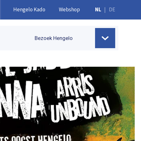
Hengelo Kado
Webshop
NL
|
DE
Bezoek Hengelo