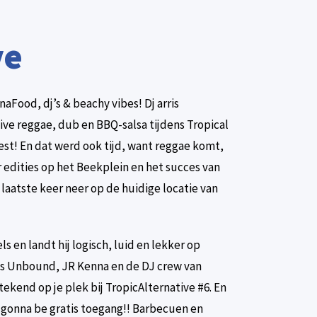
ve
aFood, dj’s & beachy vibes! Dj arris
ve reggae, dub en BBQ-salsa tijdens Tropical
st! En dat werd ook tijd, want reggae komt,
er edities op het Beekplein en het succes van
n laatste keer neer op de huidige locatie van
ls en landt hij logisch, luid en lekker op
is Unbound, JR Kenna en de DJ crew van
stekend op je plek bij TropicAlternative #6. En
is gonna be gratis toegang!! Barbecuen en