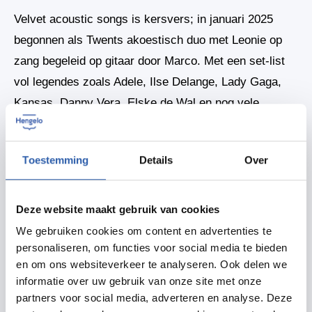
Velvet acoustic songs is kersvers; in januari 2025
begonnen als Twents akoestisch duo met Leonie op
zang begeleid op gitaar door Marco. Met een set-list
vol legendes zoals Adele, Ilse Delange, Lady Gaga,
Kansas, Danny Vera, Elske de Wal en nog vele
anderen zorgen ze in meerdere sets voor een leuke
middag of avond. Geen dampende rock, maar mooie
Toestemming
Details
Over
herkenbare liedjes.
Deze website maakt gebruik van cookies
Delen
We gebruiken cookies om content en advertenties te
personaliseren, om functies voor social media te bieden
Zet in agenda
en om ons websiteverkeer te analyseren. Ook delen we
informatie over uw gebruik van onze site met onze
partners voor social media, adverteren en analyse. Deze
Routebeschrijving