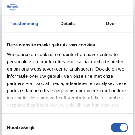
Op 14 september van 14.00-16.00 uur vindt in BS De
Jeugd (Anthoniusstraat 52, 7553 WE Hengelo) de
presentatie van de publicatie Vensterverzen plaats.
Toestemming
Details
Over
Tevens dragen vijf van de deelnemende dichters voor
uit eigen werk.
Deze website maakt gebruik van cookies
De middag wordt afgesloten met een gezamenlijke
We gebruiken cookies om content en advertenties te
wandeling langs de verzen.
personaliseren, om functies voor social media te bieden
en om ons websiteverkeer te analyseren. Ook delen we
Presentatie publicatie Vensterverzen
informatie over uw gebruik van onze site met onze
Voordrachten van Wim van Broekhoven, Emma-
partners voor social media, adverteren en analyse. Deze
partners kunnen deze gegevens combineren met andere
Sophie Ekelmans, Yentl Foks, Regine Hilhorst en
informatie die u aan ze heeft verstrekt of die ze hebben
Erik Lindner
verzameld op basis van uw gebruik van hun services.
Gezamenlijke wandeling langs de verzen
Toestemmingsselectie
U bent van harte uitgenodigd hierbij aanwezig te zijn.
Noodzakelijk