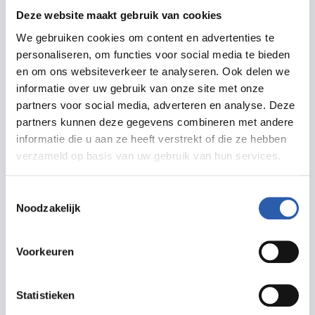
baan aan de Landmansweg heeft veel
Deze website maakt gebruik van cookies
metamorfoses ondergaan, maar voldeed
We gebruiken cookies om content en advertenties te
uiteindelijk niet meer aan de eissen. In 2016 is er
personaliseren, om functies voor social media te bieden
en om ons websiteverkeer te analyseren. Ook delen we
daarom een nieuwe baan aangelegd aan de
informatie over uw gebruik van onze site met onze
Verlengde Polluxweg 20.
partners voor social media, adverteren en analyse. Deze
partners kunnen deze gegevens combineren met andere
De vereniging blijft groeien. De ledengroei is met
informatie die u aan ze heeft verstrekt of die ze hebben
verzameld op basis van uw gebruik van hun services.
name de laatste jaren toegenomen misschien wel
mede dankzij de aandacht die de sport heeft
Toestemmingsselectie
gekregen voor en tijdens de Olympische Spelen
Noodzakelijk
in Londen. Hier is gebleken hoe intensief,
spectaculair en sportief de fietscross sport is.
Voorkeuren
Ook binnen onze vereniging kennen we aantal
goede wedstrijdcrossers die o.a. meedoen met
Statistieken
NK’s, EK’s en WK’s en hier goed weten te