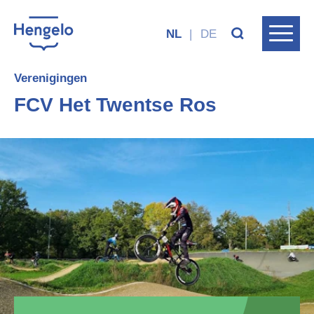
NL
|
DE
Verenigingen
FCV Het Twentse Ros