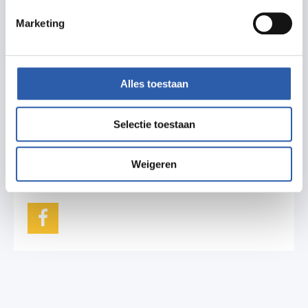
presteren.
Marketing
Alles toestaan
Meer informatie
fcvhettwentseros.nl/
Selectie toestaan
hengelo@fietscross.org
06 23311164
Weigeren