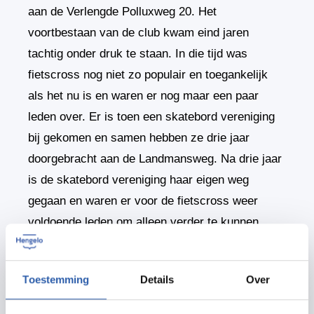
aan de Verlengde Polluxweg 20. Het
voortbestaan van de club kwam eind jaren
tachtig onder druk te staan. In die tijd was
fietscross nog niet zo populair en toegankelijk
als het nu is en waren er nog maar een paar
leden over. Er is toen een skatebord vereniging
bij gekomen en samen hebben ze drie jaar
doorgebracht aan de Landmansweg. Na drie jaar
is de skatebord vereniging haar eigen weg
gegaan en waren er voor de fietscross weer
voldoende leden om alleen verder te kunnen.
In de loop van de jaren is er veel veranderd, de
Toestemming
Details
Over
techniek algemeen, de techniek van de fietsen
maar ook de banen zijn hier op aangepast. De