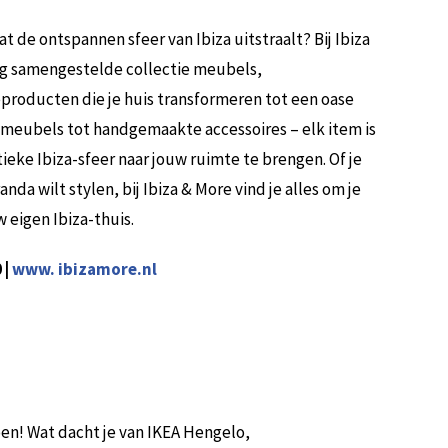
t de ontspannen sfeer van Ibiza uitstraalt? Bij Ibiza
ig samengestelde collectie meubels,
eproducten die je huis transformeren tot een oase
ke meubels tot handgemaakte accessoires – elk item is
eke Ibiza-sfeer naar jouw ruimte te brengen. Of je
nda wilt stylen, bij Ibiza & More vind je alles om je
w eigen Ibiza-thuis.
 |
www. ibizamore.nl
oen! Wat dacht je van IKEA Hengelo,