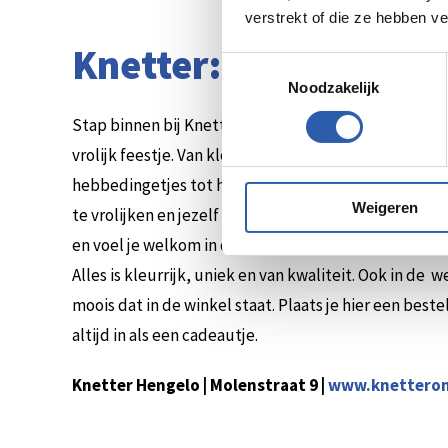
verstrekt of die ze hebben v
Knetter: kleurrijke w
Toestemmingsselectie
Noodzakelijk
Stap binnen bij Knetter in de Molenstraat en ontdek 
vrolijk feestje. Van kleurrijke woonaccessoires, kaar
hebbedingetjes tot het Deense merk Rice – hier vind 
Weigeren
te vrolijken en jezelf of een ander blij mee te maken.
en voel je welkom in deze sfeervolle winkel waar alle
Alles is kleurrijk, uniek en van kwaliteit. Ook in de 
moois dat in de winkel staat. Plaats je hier een best
altijd in als een cadeautje.
Knetter Hengelo | Molenstraat 9 |
www.knetteron