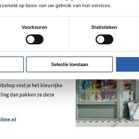
erzameld op basis van uw gebruik van hun services.
inkel
Voorkeuren
Statistieken
een winkel die voelt als een
ten, kaarsen en
je alles om je interieur op
Selectie toestaan
 Kom langs, laat je verrassen
s met liefde is uitgezocht.
webshop vind je het kleurrijke
elling dan pakken ze deze
line.nl