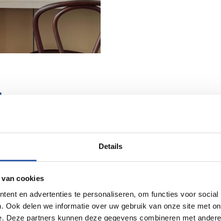
ting
el, is een betoverende lamp minstens zo belangrijk. Daarvoor mo
iteitsverlichting. Hier schittert een uitgebreide collectie lam
Details
en Nederland. Van moderne lichtkunst tot aan tijdloze klassiek
 van cookies
ent en advertenties te personaliseren, om functies voor social
22 |
www.adolfsverlichting.nl
. Ook delen we informatie over uw gebruik van onze site met on
e. Deze partners kunnen deze gegevens combineren met andere i