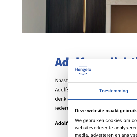
Adolfs verlich
Naast een fijne bank en een toffe taf
Adolfs Verlichting, dé plek voor kwal
Toestemming
denk aan Italië, Duitsland én ons eig
iedereen.
Deze website maakt gebruik
We gebruiken cookies om cont
Adolfs Verlichting | De Wetstraat 1
websiteverkeer te analyseren
media, adverteren en analys