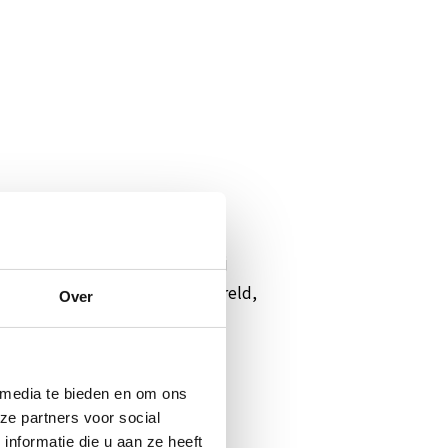
et je zeker een kijkje nemen bij
pen vanuit alle hoeken van de wereld,
Over
ers, een lampenparadijs voor
 media te bieden en om ons
ze partners voor social
nformatie die u aan ze heeft