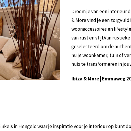
Droom je van een interieur da
& More vind je een zorgvuld
woonaccessoires en lifestyl
van rust en stijl.Van rustie
geselecteerd om de authenti
nu je woonkamer, tuin of vera
huis te transformeren in jou
Ibiza & More | Emmaweg 20
nkels in Hengelo waar je inspiratie voor je interieur op kunt d