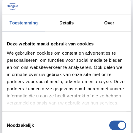
hondenuitlaatveld.
Toestemming
Details
Over
Dalmeden
Dalmeden bevindt zich aan de rand van Hengelo,
Deze website maakt gebruik van cookies
aangrenzend aan al het moois wat Twente te bieden
We gebruiken cookies om content en advertenties te
heeft.
personaliseren, om functies voor social media te bieden
en om ons websiteverkeer te analyseren. Ook delen we
Voor informatie over voorzieningen en prijzen kijk je
informatie over uw gebruik van onze site met onze
partners voor social media, adverteren en analyse. Deze
op de website van de camping:
www.dalmeden.nu
partners kunnen deze gegevens combineren met andere
informatie die u aan ze heeft verstrekt of die ze hebben
verzameld op basis van uw gebruik van hun services.
Meer informatie
Toestemmingsselectie
Noodzakelijk
dalmeden.nu/