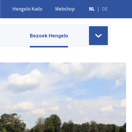
Hengelo Kado
Webshop
NL
|
DE
Bezoek Hengelo