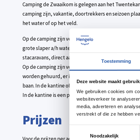
Camping de Zwaaikom is gelegen aan het Twentekan
camping zijn, vakantie, doortrekkers en seizoen pla
het water of op het veld.
Op de camping zijn verschillende verhuur accommod
grote slaper a/h water, slapertjes en keetie. Op de 
stacaravans, direct aan het water of op het veld. In
Toestemming
Op de camping zijn verschillende dingen te doen, er 
worden gehuurd, er is een zwembad, speeltuin, voll
Deze website maakt gebruik
baan. In de kantine of op het terras kunt u terecht vo
We gebruiken cookies om cont
In de kantine is een pooltafel, tafeltennistafel en e
websiteverkeer te analyseren
media, adverteren en analys
verstrekt of die ze hebben v
Prijzen
Toestemmingsselectie
Noodzakelijk
Voor de prijzen per accommodatie kijk je op de webs