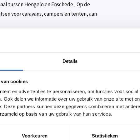
aal tussen Hengelo en Enschede,. Op de
atsen voor caravans, campers en tenten, aan
aties, trekkershutten, blokhut a/h water,
camping zijn ook vaste staplaatsen voor
/op het Twentekanaal kan men vissen en varen.
Details
kan een Elektro Fluisterbootje of Waterfiets
eybalveld, trapveldje en een jeu de boules
 van cookies
or een drankje, een ijsje of een kleine snack.
ent en advertenties te personaliseren, om functies voor social
en kleur en speelhoek.
. Ook delen we informatie over uw gebruik van onze site met on
e. Deze partners kunnen deze gegevens combineren met andere i
erzameld op basis van uw gebruik van hun services.
Voorkeuren
Statistieken
ite.