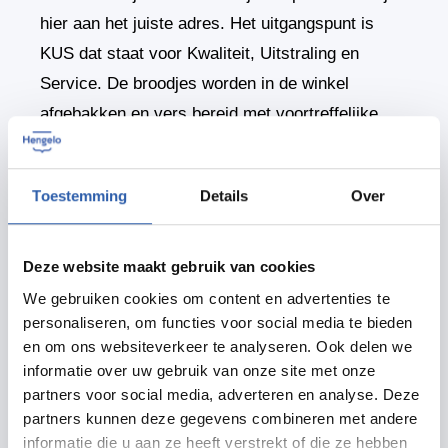
hier aan het juiste adres. Het uitgangspunt is
KUS dat staat voor Kwaliteit, Uitstraling en
Service. De broodjes worden in de winkel
afgebakken en vers bereid met voortreffelijke
ingrediënten. De koffie die ze schenken is
biologisch en 100% fairtrade.
Toestemming
Details
Over
Hengelo Kadokaart
Deze website maakt gebruik van cookies
RolleSmolle is deelnemer van de Hengelo
We gebruiken cookies om content en advertenties te
personaliseren, om functies voor social media te bieden
Kadokaart.
Ontdek hier alle deelnemers van de
en om ons websiteverkeer te analyseren. Ook delen we
Hengelo Kadokaart.
informatie over uw gebruik van onze site met onze
partners voor social media, adverteren en analyse. Deze
partners kunnen deze gegevens combineren met andere
informatie die u aan ze heeft verstrekt of die ze hebben