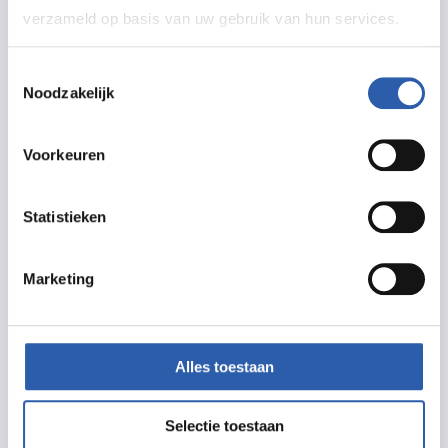
Deelnemer Hengelo Kado
verzameld op basis van uw gebruik van hun services.
Meer informatie
Toestemmingsselectie
Noodzakelijk
Voorkeuren
Meer informatie
rullesmulle.nl
Statistieken
info@rullesmulle.nl
074 737 0031
Marketing
Alles toestaan
Selectie toestaan