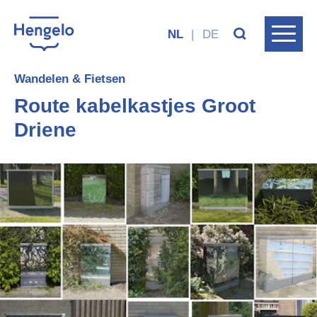
NL
|
DE
Wandelen & Fietsen
Route kabelkastjes Groot
Driene