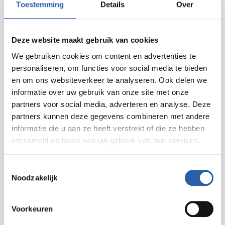
Toestemming
Details
Over
Reviusstraat (KPN)
2. Anton van Duinkerkenstraat naast heg nr 11
(Ziggo)
Deze website maakt gebruik van cookies
3. A. van Duinkerkenstraat/Piet Paaltjensstraat,
We gebruiken cookies om content en advertenties te
personaliseren, om functies voor social media te bieden
zijmuur garage nr 24 (Ziggo)
en om ons websiteverkeer te analyseren. Ook delen we
4. Anton van Duinkerkenstraat t/o nr 19 (KPN)
informatie over uw gebruik van onze site met onze
5. Anton van Duinkerkenstraat nr 26, voortuin,
partners voor social media, adverteren en analyse. Deze
alleen de bovenkant (Ziggo)
partners kunnen deze gegevens combineren met andere
informatie die u aan ze heeft verstrekt of die ze hebben
6. Isaac da Costastraat t/o nr 48 (Ziggo)
verzameld op basis van uw gebruik van hun services.
7. Isaac da Costastraat, zijmuur nr 56 (Ziggo)
8. Johanna van Burenstraat, zijmuur nr 1 (Ziggo)
Toestemmingsselectie
9. Johanna van Burenstraat (hofje) nr 15 (Ziggo)
Noodzakelijk
10. Piet Paaltjensstraat, zijmuur garage t/o nr 27
(Ziggo)
Voorkeuren
11. Staringstraat hoek Rhijnvis Feithstraat (KPN)