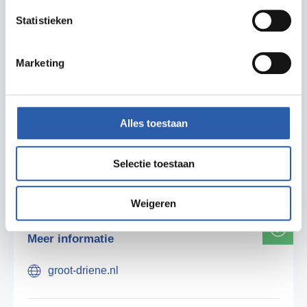
12. Staringstraat hoek Rhijnvis Feithstraat
Statistieken
(Enexis)
13. J.C. Bloemstraat, zijmuur nr 1 (Ziggo)
Marketing
14. J.C. Bloemstraat (hofje) nr 13 (Ziggo)
15. Piet Paaltjensstraat nr 15 (Ziggo)
Alles toestaan
Kijk op de
website van Groot Driene
voor meer
informatie en een plattegrondje.
Selectie toestaan
Weigeren
Meer informatie
groot-driene.nl