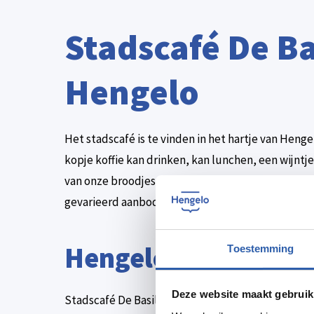
Stadscafé De Ba
Hengelo
Het stadscafé is te vinden in het hartje van Henge
kopje koffie kan drinken, kan lunchen, een wijntj
van onze broodjes of drankjes kan halen in de to-go
gevarieerd aanbod aan lunch- en dinergerechten, 
Hengelo Kadokaart
Toestemming
Deze website maakt gebruik
Stadscafé De Basiliek is deelnemer van de Henge