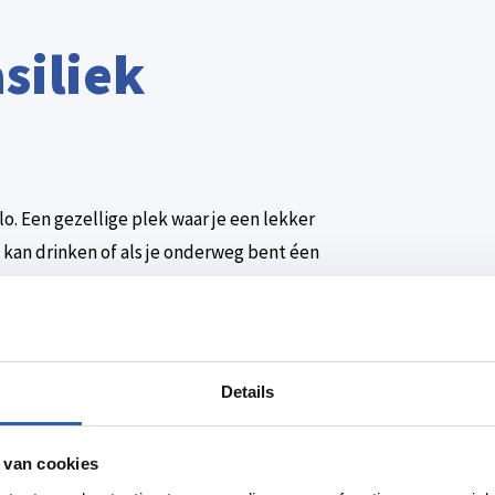
siliek
lo. Een gezellige plek waar je een lekker
e kan drinken of als je onderweg bent éen
. Bij Stadscafé De Basiliek vindt je een
hapjes, en borrelplanken.
Details
 van cookies
lo Kadokaart.
Ontdek hier alle deelnemers