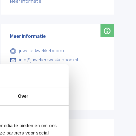
Meer informatie
Meer informatie
juwelierkwekkeboom.nl
info@juwelierkwekkeboom.nl
074 - 242 80 78
Over
 media te bieden en om ons
Openingstijden
ze partners voor social