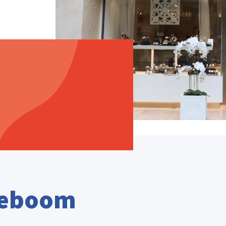
keboom