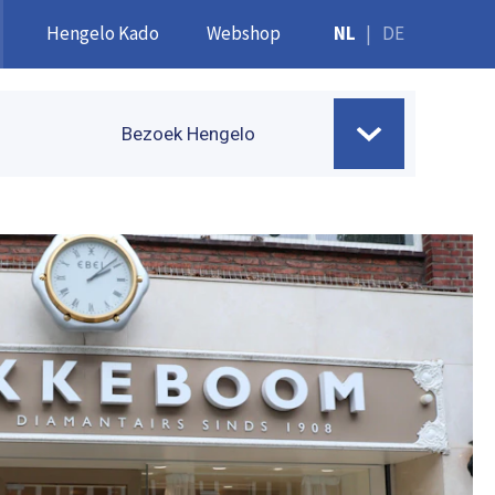
Hengelo Kado
Webshop
NL
|
DE
Bezoek Hengelo