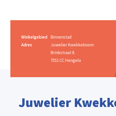
Winkelgebied
Binnenstad
Adres
Juwelier Kwekkeboom
Brinkstraat 8
7551 CC Hengelo
Juwelier Kwek