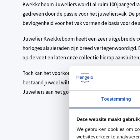
Kwekkeboom Juweliers wordt al ruim 100 jaar gedr
gedreven door de passie voor het juweliersvak. De po
bevlogenheid voor het vak vormen de basis voor de s
Juwelier Kwekkeboom heeft een zeer uitgebreide c
horloges als sieraden zijn breed vertegenwoordigd. D
op de voet en laten onze collectie hierop aansluiten.
Toch kan het voorkomen dat je iets unieks wilt hebb
bestaand juweel wilt laten voorzien van een persoo
Juweliers aan het goede adres.
Toestemming
Deze website maakt gebruik
We gebruiken cookies om cont
websiteverkeer te analyseren