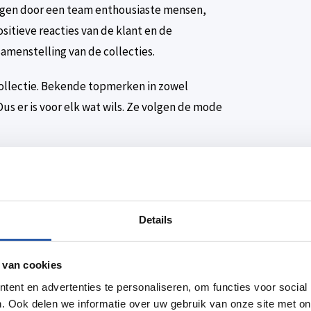
agen door een team enthousiaste mensen,
sitieve reacties van de klant en de
amenstelling van de collecties.
ollectie. Bekende topmerken in zowel
us er is voor elk wat wils. Ze volgen de mode
en, door de juwelier ontworpen of dat je een
nlijke touch. Ook dan ben je bij Kwekkeboom
Details
 van cookies
ent en advertenties te personaliseren, om functies voor social
. Ook delen we informatie over uw gebruik van onze site met on