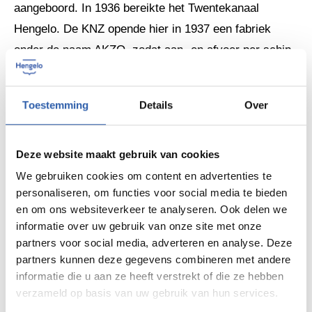
aangeboord. In 1936 bereikte het Twentekanaal
Hengelo. De KNZ opende hier in 1937 een fabriek
onder de naam AKZO, zodat aan- en afvoer per schip
mogelijk werd. De twee fabrieken bestonden jarenlang
allebei, maar de fabriek in Boekelo werd in 1982
Toestemming
Details
Over
gesloten. In Hengelo bestaat deze nog steeds, nu
onder de naam Nouryon.
Deze website maakt gebruik van cookies
We gebruiken cookies om content en advertenties te
De route
personaliseren, om functies voor social media te bieden
en om ons websiteverkeer te analyseren. Ook delen we
Deze fietsroute van ca. 44 km brengt je onder andere
informatie over uw gebruik van onze site met onze
door het dorpje Boekelo. Onderweg zal je zien dat de
partners voor social media, adverteren en analyse. Deze
partners kunnen deze gegevens combineren met andere
typische zoutboortorens, maar ook vooral de moderne
informatie die u aan ze heeft verstrekt of die ze hebben
groene zouthuisjes het landschap hier bepalen. En wil
verzameld op basis van uw gebruik van hun services.
je meer weten over het ontstaan en de historie van het