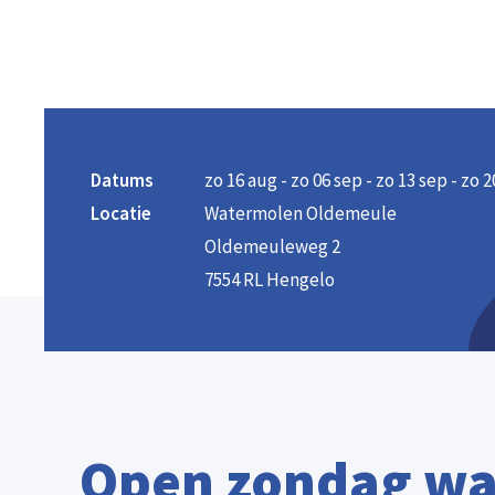
Datums
zo 16 aug - zo 06 sep - zo 13 sep - zo 2
Locatie
Watermolen Oldemeule
Oldemeuleweg 2
7554 RL Hengelo
Open zondag w