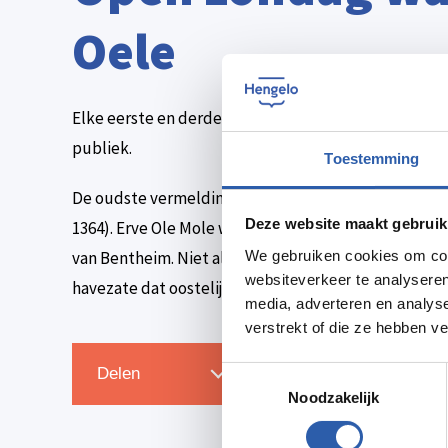
Oele
Elke eerste en derde zondag van de maand tot en m
publiek.
Toestemming
De oudste vermelding over deze watermolen is uit h
Deze website maakt gebruik
1364). Erve Ole Mole wordt op 25 mei 1334 beleend 
van Bentheim. Niet alleen de molen wordt beleend m
We gebruiken cookies om cont
websiteverkeer te analyseren
havezate dat oostelijk van de huidige molen heeft g
media, adverteren en analys
verstrekt of die ze hebben v
Zet in agenda
Delen
Toestemmingsselectie
Noodzakelijk