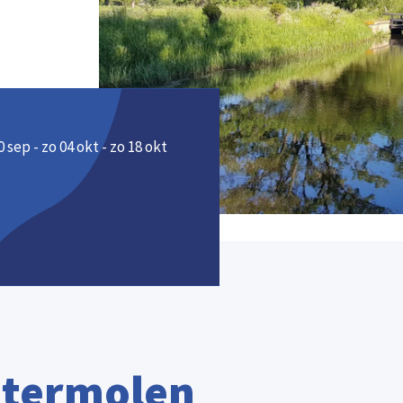
0 sep - zo 04 okt - zo 18 okt
atermolen