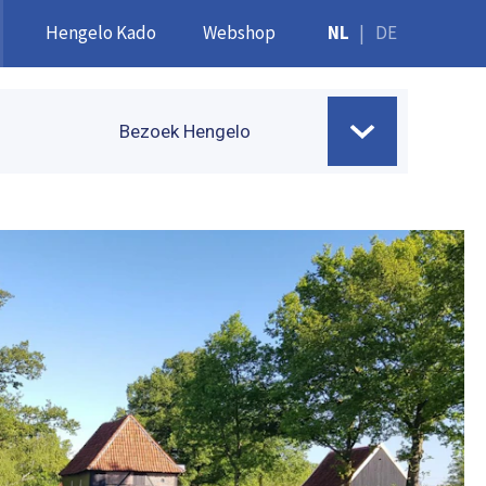
Hengelo Kado
Webshop
NL
|
DE
Bezoek Hengelo