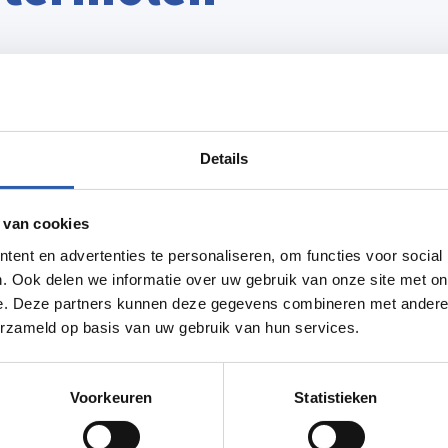
et oktober is de molen geopend voor
Details
et leenregister van Otto van Bentheim (1346-
 van cookies
op Evert van Bevervoorde door Simon, Graaf
aar ook het Nijehuys, oftewel een een kleine
ent en advertenties te personaliseren, om functies voor social
. Ook delen we informatie over uw gebruik van onze site met on
estaan.
Hier lees je meer over de watermolen.
e. Deze partners kunnen deze gegevens combineren met andere i
erzameld op basis van uw gebruik van hun services.
Routebeschrijving
Voorkeuren
Statistieken