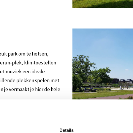
leuk park om te fietsen,
eerun-plek, klimtoestellen
t muziek een ideale
hillende plekken spelen met
n je vermaakt je hier de hele
Details