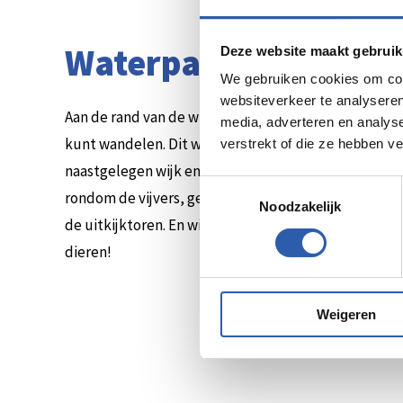
Waterpark 't Gensel
Deze website maakt gebruik
We gebruiken cookies om cont
websiteverkeer te analyseren
Aan de rand van de wijk ’t Genseler vind je een groot
media, adverteren en analys
kunt wandelen. Dit waterpark is aangelegd om het o
verstrekt of die ze hebben v
naastgelegen wijk en Hengelo te kunnen opvangen bi
Toestemmingsselectie
rondom de vijvers, geniet van het water, het groen e
Noodzakelijk
de uitkijktoren. En wie weet spot jij ook nog wel reig
dieren!
Weigeren