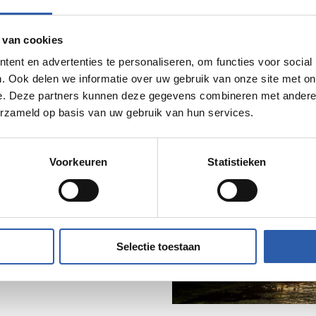
er
 van cookies
ent en advertenties te personaliseren, om functies voor social
. Ook delen we informatie over uw gebruik van onze site met on
 waterpark waar je heerlijk
e. Deze partners kunnen deze gegevens combineren met andere i
vertollige regenwater uit de
erzameld op basis van uw gebruik van hun services.
j hevige regenval. Loop
n het mooie uitzicht vanaf
Voorkeuren
Statistieken
ers, libelles en andere
Selectie toestaan