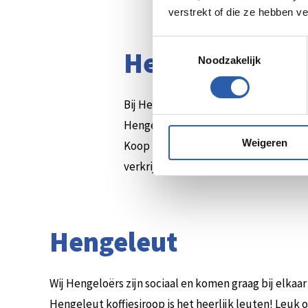
verstrekt of die ze hebben v
Toestemmingsselectie
Hengelo Kado
Noodzakelijk
Bij Hengelo Promotie koop je de kad
Hengelo kan besteden. Hoe leuk is da
Weigeren
Koop bij je favoriete winkel en steu
verkrijgbaar is in waardes tussen de €
Hengeleut
Wij Hengeloërs zijn sociaal en komen graag bij elkaar
Hengeleut koffiesiroop is het heerlijk leuten! Leuk o