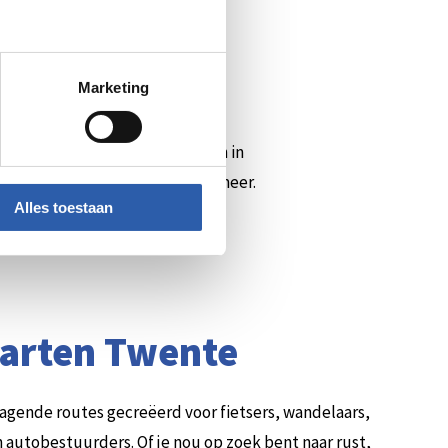
Marketing
ot aantal winkels en horecazaken in
raden, restaurants en nog veel meer.
Alles toestaan
en digitale kadokaart die
arten Twente
dagende routes gecreëerd voor fietsers, wandelaars,
autobestuurders. Of je nou op zoek bent naar rust,