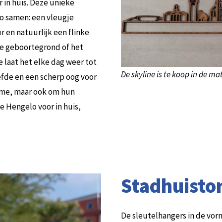
 in huis. Deze unieke
o samen: een vleugje
r en natuurlijk een flinke
, je geboortegrond of het
 laat het elke dag weer tot
De skyline is te koop in de ma
efde en een scherp oog voor
arme, maar ook om hun
e Hengelo voor in huis,
Stadhuisto
De sleutelhangers in de vorm