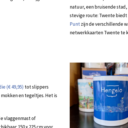
natuur, een bruisende stad,
stevige route: Twente biedt 
Punt
zijn de verschillende w
netwerkkaarten Twente te ko
e (€ 49,95)
tot slippers
 mokken en tegeltjes. Het is
de vlaggenmast of
chikbaar: 150 x 225 cm voor