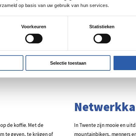
erzameld op basis van uw gebruik van hun services.
Voorkeuren
Statistieken
okaart:
Hengelo Kado.
Een digitale kadokaart die je bij een gro
t! Dit betekent ook een groot aanbod aan kado's, kleding, sie
Selectie toestaan
n hiermee ook nog eens de lokale ondernemer. Hengelo Kado is e
5 en € 150.
Hengelo Kado is ook te koop via de webshop.
Netwerkka
 op de koffie. Met de
In Twente zijn mooie en uit
m te geven, te krijgen of
mountainbikers, menners en 