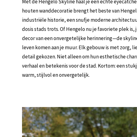
Met de Hengelo Skyline haal je een echte eyecatcher
houten wanddecoratie brengt het beste van Hengel
industriële historie, een snufje moderne architectuu
dosis stads trots. Of Hengelo nu je favoriete plek is
decor van een onvergetelijke herinnering—de skyline
leven komen aan je muur. Elk gebouw is met zorg, li
detail gekozen. Niet alleen om hun esthetische ch
verhaal en betekenis voor de stad. Kortom: een stukj
warm, stijlvol en onvergetelijk.