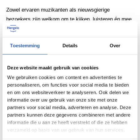
Zowel ervaren muzikanten als nieuwsgierige
bezoekers zijn welkom om te kijken, luisteren én mee
te doen. Zo wordt ontdekt hoe muziek verbindt,
motiveert en vooral leuk is om samen te maken.
Toestemming
Details
Over
Wie meer wil weten over Drumfanfare Hengelo kan
terecht op:
www.drumfanfarehengelo.com
Deze website maakt gebruik van cookies
We gebruiken cookies om content en advertenties te
Tijd: 19.00 – 22.00 uur
personaliseren, om functies voor social media te bieden
Waar: Buurt- en Speeltuinvereniging De Jeugd,
en om ons websiteverkeer te analyseren. Ook delen we
Anthoniusstraat 52, 7553 WE Hengelo
informatie over uw gebruik van onze site met onze
Deelname: gratis
partners voor social media, adverteren en analyse. Deze
partners kunnen deze gegevens combineren met andere
Aanmelden: niet nodig
informatie die u aan ze heeft verstrekt of die ze hebben
Leeftijd: van 10 t/m 88 jaar
verzameld op basis van uw gebruik van hun services.