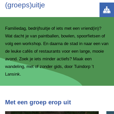
(groeps)uitje
Familiedag, bedrijfsuitje of iets met een vriend(in)?
Wat dacht je van paintballen, bowlen, spoorfietsen of
volg een workshop. En daarna de stad in naar een van
de leuke cafés of restaurants voor een lange, mooie
avond. Zoek je iets minder actiefs? Maak een
wandeling, met of zonder gids, door Tuindorp ’t
Lansink.
Met een groep erop uit