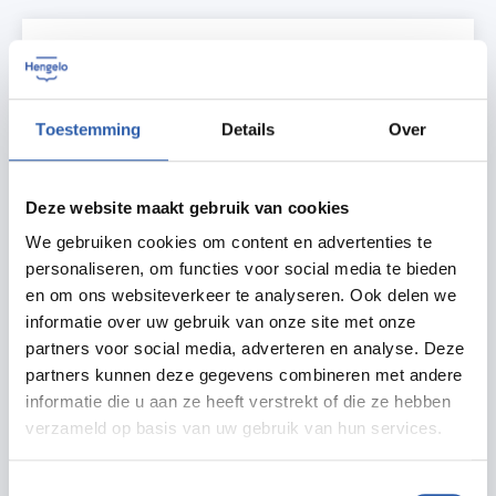
Erve Weusthag (kinderboerderij)
Neem eens een kijkje op kinderboerderij ’t Weusthag.
Een bezoek aan de kinderboerderij is leuk voor jong en
Toestemming
Details
Over
oud.
Gratis
Deze website maakt gebruik van cookies
van Alphenstraat 25
We gebruiken cookies om content en advertenties te
7556 JZ Hengelo
personaliseren, om functies voor social media te bieden
en om ons websiteverkeer te analyseren. Ook delen we
informatie over uw gebruik van onze site met onze
partners voor social media, adverteren en analyse. Deze
partners kunnen deze gegevens combineren met andere
Twentebad
informatie die u aan ze heeft verstrekt of die ze hebben
Twentebad, een veelzijdig zwembad met ruimte voor
verzameld op basis van uw gebruik van hun services.
sport, zwemles, recreatie, activiteiten en horeca. Het
grootste zwembad van Twente met zowel een grote
binnen- als buiten accommodatie!
Toestemmingsselectie