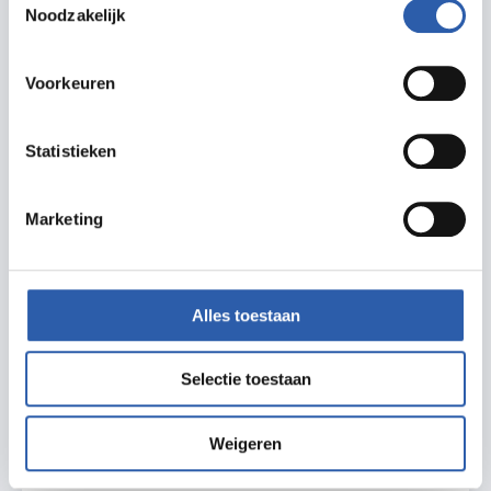
Noodzakelijk
Gratis
Lage Weide 3
7556 NA Hengelo
Voorkeuren
Statistieken
Outdoor,
Actief
Marketing
Golfclub Driene
Bij Golfclub Driene kan je verschillende golfclinics
volgen. Er zijn vier verschillende arrangementen
Alles toestaan
v.a. 34,50
Morshoekweg 16
Selectie toestaan
7552 PE Hengelo
Weigeren